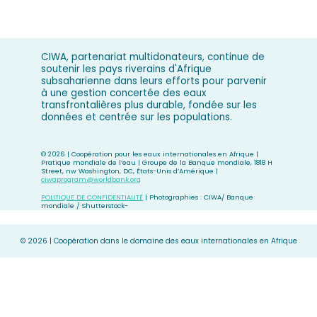
CIWA, partenariat multidonateurs, continue de
soutenir les pays riverains d'Afrique
subsaharienne dans leurs efforts pour parvenir
à une gestion concertée des eaux
transfrontalières plus durable, fondée sur les
données et centrée sur les populations.
©
2026 | Coopération pour les eaux internationales en Afrique |
Pratique mondiale de l’eau | Groupe de la Banque mondiale, 1818 H
Street, nw Washington, DC, États-Unis d’Amérique |
ciwaprogram@worldbank.org
POLITIQUE DE CONFIDENTIALITÉ
| Photographies : CIWA/ Banque
mondiale / Shutterstock-
©
2026 | Coopération dans le domaine des eaux internationales en Afrique