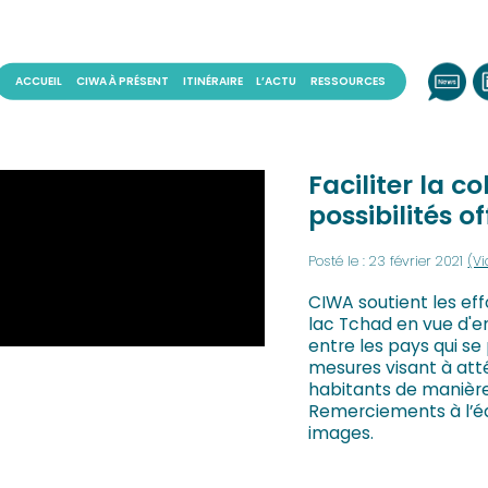
ACCUEIL
CIWA À PRÉSENT
ITINÉRAIRE
L’ACTU
RESSOURCES
Faciliter la c
possibilités o
Posté le : 23 février 2021
(V
CIWA soutient les ef
lac Tchad en vue d'e
entre les pays qui se
mesures visant à atté
habitants de manière à
Remerciements à l’équ
images.