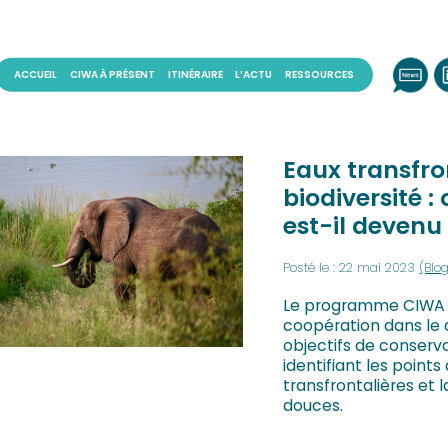
ACCUEIL
CIWA À PRÉSENT
ITINÉRAIRE
L’ACTU
RESSOURCES
Eaux transfro
biodiversité
est-il deven
Posté le : 22 mai 2023
(Blo
Le programme CIWA ch
coopération dans le 
objectifs de conserv
identifiant les point
transfrontalières et 
douces.