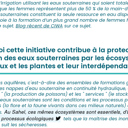
rrigation utilisant les eaux souterraines qui soient to
 que les femmes représentent plus de 50 % de la main-d
souterraines constituent la seule ressource en eau dispo
a voie à la formation d’un plus grand nombre de femmes
e sujet.
Blog récent de CIWA
sur ce sujet.
cette initiative contribue à la protec
on des eaux souterraines par les écos
x et les plantes et leur interdépend
s aquifères, c'est-à-dire des ensembles de formations 
s nappes d'eau souterraine en continuité hydraulique, 
" (la production de poissons) et les " services " (le stock
x souterraines sont les conditions et les processus pa
 (la flore et la faune vivants dans ces milieux naturels)
Au Sahel, ces mêmes écosystèmes sont essentiels, d'une
s.
s processus écologiques
tels que la maîtrise des inon
 suit les sécheresses.