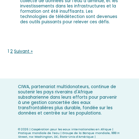
collecte de données sur l'eau a diminué, et les
investissements dans les infrastructures et la
formation ont été insuffisants. Les
technologies de télédétection sont devenues
des outils puissants pour relever ces défis.
1
2
Suivant »
CIWA, partenariat multidonateurs, continue de
soutenir les pays riverains d'Afrique
subsaharienne dans leurs efforts pour parvenir
à une gestion concertée des eaux
transfrontalières plus durable, fondée sur les
données et centrée sur les populations.
©
2026 | Coopération pour les eaux internationales en Afrique |
Pratique mondiale de l’eau | Groupe de la Banque mondiale, 1818 H
Street, nw Washington, DC, États-Unis d’Amérique |